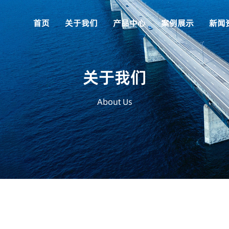
首页
关于我们
产品中心
案例展示
新闻
关于我们
About Us